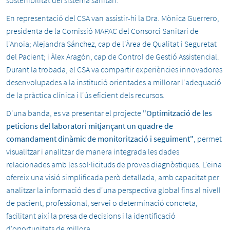
sostenibilitat del sistema sanitari.
En representació del CSA van assistir-hi la Dra. Mònica Guerrero,
presidenta de la Comissió MAPAC del Consorci Sanitari de
l'Anoia; Alejandra Sánchez, cap de l'Àrea de Qualitat i Seguretat
del Pacient; i Àlex Aragón, cap de Control de Gestió Assistencial.
Durant la trobada, el CSA va compartir experiències innovadores
desenvolupades a la institució orientades a millorar l'adequació
de la pràctica clínica i l'ús eficient dels recursos.
D'una banda, es va presentar el projecte
"Optimització de les
peticions del laboratori mitjançant un quadre de
comandament dinàmic de monitorització i seguiment"
, permet
visualitzar i analitzar de manera integrada les dades
relacionades amb les sol·licituds de proves diagnòstiques. L'eina
ofereix una visió simplificada però detallada, amb capacitat per
analitzar la informació des d'una perspectiva global fins al nivell
de pacient, professional, servei o determinació concreta,
facilitant així la presa de decisions i la identificació
d'oportunitats de millora.