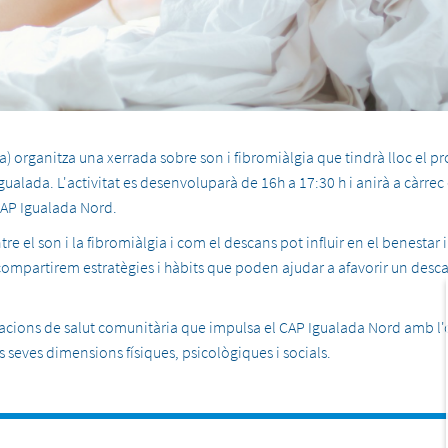
a) organitza una xerrada sobre son i fibromiàlgia que tindrà lloc el p
gualada. L'activitat es desenvoluparà de 16h a 17:30 h i anirà a càrrec 
CAP Igualada Nord.
re el son i la fibromiàlgia i com el descans pot influir en el benestar i
 "compartirem estratègies i hàbits que poden ajudar a afavorir un des
uacions de salut comunitària que impulsa el CAP Igualada Nord amb l'
es seves dimensions físiques, psicològiques i socials.