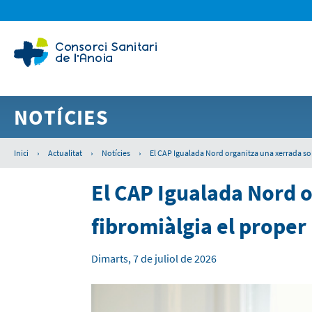
NOTÍCIES
Inici
›
Actualitat
›
Notícies
›
El CAP Igualada Nord organitza una xerrada sobr
El CAP Igualada Nord o
fibromiàlgia el proper 
Dimarts, 7 de juliol de 2026