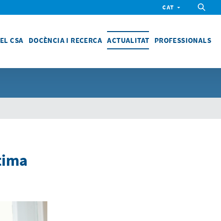
CAT
EL CSA
DOCÈNCIA I RECERCA
ACTUALITAT
PROFESSIONALS
i
àtima