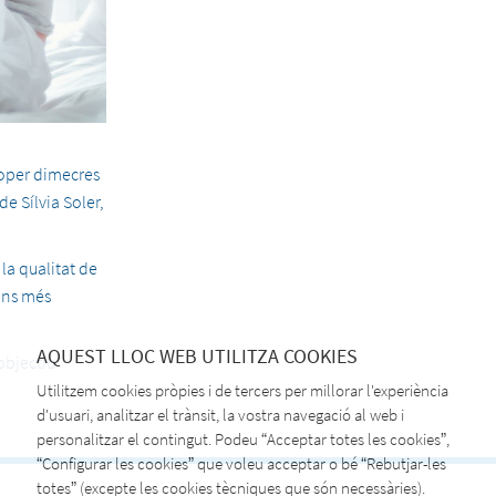
roper dimecres
de Sílvia Soler,
 la qualitat de
cans més
AQUEST LLOC WEB UTILITZA COOKIES
objectiu
Utilitzem cookies pròpies i de tercers per millorar l'experiència
d'usuari, analitzar el trànsit, la vostra navegació al web i
personalitzar el contingut. Podeu “Acceptar totes les cookies”,
“Configurar les cookies” que voleu acceptar o bé “Rebutjar-les
totes” (excepte les cookies tècniques que són necessàries).